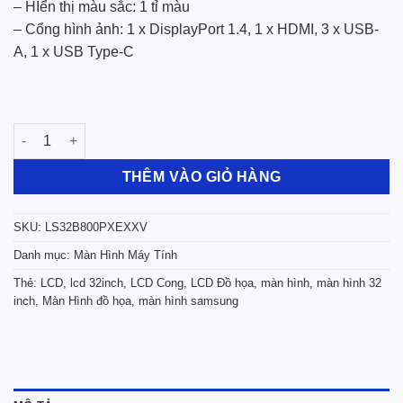
– HIển thị màu sắc: 1 tỉ màu
– Cổng hình ảnh: 1 x DisplayPort 1.4, 1 x HDMI, 3 x USB-
A, 1 x USB Type-C
Màn Hình Đồ Họa Samsung ViewFinity S8 LS32B800PXEXXV (32.0 
THÊM VÀO GIỎ HÀNG
SKU:
LS32B800PXEXXV
Danh mục:
Màn Hình Máy Tính
Thẻ:
LCD
,
lcd 32inch
,
LCD Cong
,
LCD Đồ họa
,
màn hình
,
màn hình 32
inch
,
Màn Hình đồ họa
,
màn hình samsung