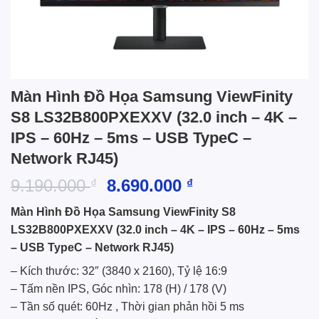
Màn Hình Đồ Họa Samsung ViewFinity
S8 LS32B800PXEXXV (32.0 inch – 4K –
IPS – 60Hz – 5ms – USB TypeC –
Network RJ45)
Giá
Giá
9.190.000
8.690.000
₫
₫
gốc
hiện
Màn Hình Đồ Họa Samsung ViewFinity S8
là:
tại
LS32B800PXEXXV (32.0 inch – 4K – IPS – 60Hz – 5ms
9.190.000 ₫.
là:
– USB TypeC – Network RJ45)
8.690.000 ₫.
– Kích thước: 32″ (3840 x 2160), Tỷ lệ 16:9
– Tấm nền IPS, Góc nhìn: 178 (H) / 178 (V)
– Tần số quét: 60Hz , Thời gian phản hồi 5 ms