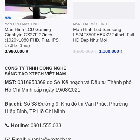
MÀN HÌNH MÁY TÍNH
MÀN HÌNH MÁY TÍNH
Màn Hình LCD Gaming
Màn Hình Led Samsung
Gigabyte GS27F 27inch
LS24F350FHEXXV 24Inch Full
(1920×1080 FHD, Flat, IPS,
HD Đẹp Như Mới
170Hz, 1ms)
Giá
Giá
3.980.000
₫
1.500.000
₫
1.100.000
₫
gốc
hiện
là:
tại
1.500.000 ₫.
là:
1.100.00
CÔNG TY TNHH CÔNG NGHỆ
SÁNG TẠO XTECH VIỆT NAM
MST:
0316953369 do Sở Kế hoạch và Đầu tư Thành phố
Hồ Chí Minh cấp ngày 19/08/2021
Địa chỉ:
Số 38 Đường 9, Khu đô thị Vạn Phúc, Phường
Hiệp Bình, TP Hồ Chí Minh
📞 Hotline:
0901.555.033
✉️ Email:
xuanla@vnxtech.vn