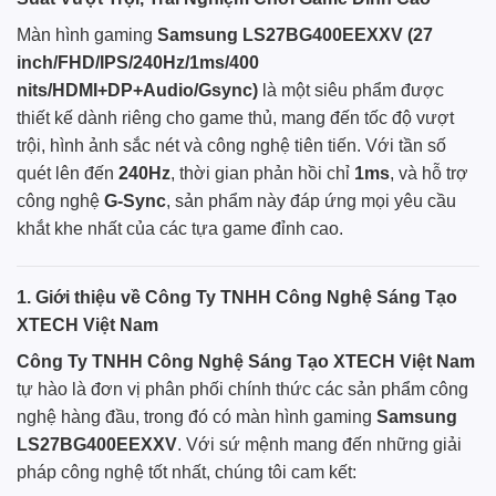
Màn hình gaming
Samsung
LS27BG400EEXXV (27
inch/FHD/IPS/240Hz/1ms/400
nits/HDMI+DP+Audio/Gsync)
là một siêu phẩm được
thiết kế dành riêng cho game thủ, mang đến tốc độ vượt
trội, hình ảnh sắc nét và công nghệ tiên tiến. Với tần số
quét lên đến
240Hz
, thời gian phản hồi chỉ
1ms
, và hỗ trợ
công nghệ
G-Sync
, sản phẩm này đáp ứng mọi yêu cầu
khắt khe nhất của các tựa game đỉnh cao.
1. Giới thiệu về
Công Ty TNHH Công Nghệ Sáng Tạo
XTECH Việt Nam
Công Ty TNHH Công Nghệ Sáng Tạo XTECH Việt Nam
tự hào là đơn vị phân phối chính thức các sản phẩm công
nghệ hàng đầu, trong đó có màn hình gaming
Samsung
LS27BG400EEXXV
. Với sứ mệnh mang đến những giải
pháp công nghệ tốt nhất, chúng tôi cam kết: