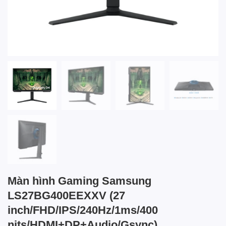
Màn hình Gaming Samsung
LS27BG400EEXXV (27
inch/FHD/IPS/240Hz/1ms/400
nits/HDMI+DP+Audio/Gsync)