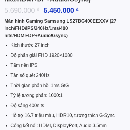
Giá
Giá
5.690.000
5.450.000
₫
₫
gốc
hiện
Màn hình Gaming Samsung LS27BG400EEXXV (27
là:
tại
inch/FHD/IPS/240Hz/1ms/400
5.690.000 ₫.
là:
nits/HDMI+DP+Audio/Gsync)
5.450.000 ₫.
Kích thước 27 inch
Độ phân giải FHD 1920×1080
Tấm nền IPS
Tần số quét 240Hz
Thời gian phản hồi 1ms GtG
Tỷ lệ tương phản: 1000:1
Độ sáng 400nits
Hỗ trợ 16.7 triệu màu, HDR10, tương thích G-Sync
Cổng kết nối: HDMI, DisplayPort, Audio 3.5mm