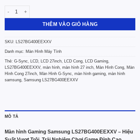
Màn hình Gaming Samsung LS27BG400EEXXV (27 inch/FHD/IPS/
THÊM VÀO GIỎ HÀNG
SKU:
LS27BG400EEXXV
Danh mục:
Màn Hình Máy Tính
Thẻ:
G-Sync
,
LCD
,
LCD 27inch
,
LCD Cong
,
LCD Gaming
,
LS27BG400EEXXV
,
màn hình
,
màn hình 27 inch
,
Màn Hình Cong
,
Màn
Hình Cong 27inch
,
Màn Hình G-Sync
,
màn hình gaming
,
màn hình
samsung
,
Samsung LS27BG400EEXXV
MÔ TẢ
Màn hình Gaming Samsung LS27BG400EEXXV – Hiệu
Suất Vượt Trội, Trải Nghiệm Chơi Game Đỉnh Cao