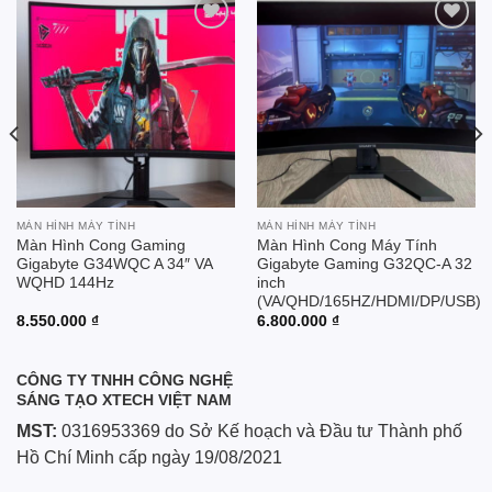
Add to
Add to
wishlist
wishlist
MÀN HÌNH MÁY TÍNH
MÀN HÌNH MÁY TÍNH
Màn Hình Cong Gaming
Màn Hình Cong Máy Tính
Gigabyte G34WQC A 34″ VA
Gigabyte Gaming G32QC-A 32
WQHD 144Hz
inch
(VA/QHD/165HZ/HDMI/DP/USB)
8.550.000
₫
6.800.000
₫
CÔNG TY TNHH CÔNG NGHỆ
SÁNG TẠO XTECH VIỆT NAM
MST:
0316953369 do Sở Kế hoạch và Đầu tư Thành phố
Hồ Chí Minh cấp ngày 19/08/2021