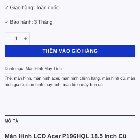
✓ Giao hàng: Toàn quốc
✓ Bảo hành: 3 Tháng
Màn Hình LCD Acer P196HQL 18.5 Inch Cũ Giá Rẻ số lượng
THÊM VÀO GIỎ HÀNG
Danh mục:
Màn Hình Máy Tính
Thẻ:
màn hình
,
màn hình acer
,
màn hình chính hãng
,
màn hình cũ
,
màn
hình giá rẻ
,
màn hình máy tính
,
màn hình máy tính cũ
MÔ TẢ
Màn Hình LCD Acer P196HQL 18.5 Inch Cũ