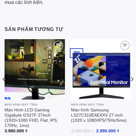
mua các linh kiện.
SẢN PHẨM TƯƠNG TỰ
-9%
Add to
Add to
wishlist
wishlist
MÀN HÌNH MÁY TÍNH
MÀN HÌNH MÁY TÍNH
Màn Hình LCD Gaming
Màn hình Samsung
Gigabyte GS27F 27inch
LS27C310EAEXXV 27 inch
(1920×1080 FHD, Flat, IPS,
(1920 x 1080/IPS/75Hz/5ms)
170Hz, 1ms)
Giá
Giá
3.980.000
₫
3.290.000
₫
2.990.000
₫
gốc
hiện