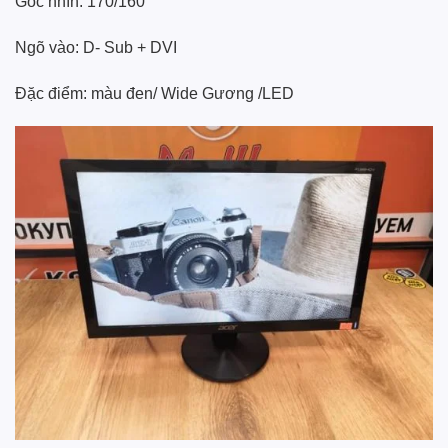
Góc nhìn: 170/160
Ngõ vào: D- Sub + DVI
Đặc điểm: màu đen/ Wide Gương /LED