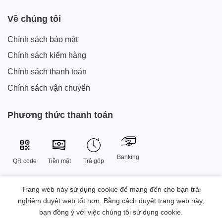
Về chúng tôi
Chính sách bảo mật
Chính sách kiểm hàng
Chính sách thanh toán
Chính sách vận chuyển
Phương thức thanh toán
Banking
QR code
Tiền mặt
Trả góp
Trang web này sử dụng cookie để mang đến cho bạn trải
Công Ty TNHH Công Nghệ Sáng Tạo Xtech Việt Nam
nghiệm duyệt web tốt hơn. Bằng cách duyệt trang web này,
38 Đường Số 9 , Khu đô thị Vạn Phúc, Phường Hiệp Bình, Thành
bạn đồng ý với việc chúng tôi sử dụng cookie.
phố Hồ Chí Minh, Việt Nam.