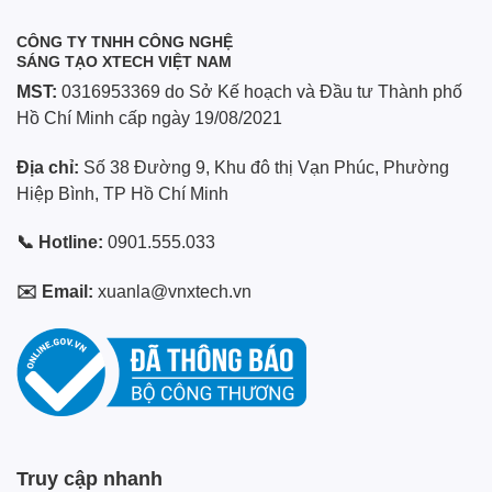
là:
tại
3.290.000 ₫.
là:
2.990.00
CÔNG TY TNHH CÔNG NGHỆ
SÁNG TẠO XTECH VIỆT NAM
MST:
0316953369 do Sở Kế hoạch và Đầu tư Thành phố
Hồ Chí Minh cấp ngày 19/08/2021
Địa chỉ:
Số 38 Đường 9, Khu đô thị Vạn Phúc, Phường
Hiệp Bình, TP Hồ Chí Minh
📞 Hotline:
0901.555.033
✉️ Email:
xuanla@vnxtech.vn
Truy cập nhanh