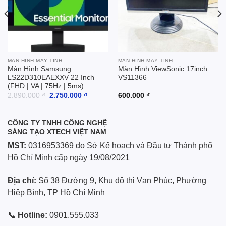
MÀN HÌNH MÁY TÍNH
MÀN HÌNH MÁY TÍNH
Màn Hình Samsung
Màn Hình ViewSonic 17inch
LS22D310EAEXXV 22 Inch
VS11366
(FHD | VA | 75Hz | 5ms)
Giá
Giá
2.890.000
₫
2.750.000
₫
600.000
₫
gốc
hiện
là:
tại
2.890.000 ₫.
là:
2.750.000 ₫.
CÔNG TY TNHH CÔNG NGHỆ
SÁNG TẠO XTECH VIỆT NAM
MST:
0316953369 do Sở Kế hoạch và Đầu tư Thành phố
Hồ Chí Minh cấp ngày 19/08/2021
Địa chỉ:
Số 38 Đường 9, Khu đô thị Vạn Phúc, Phường
Hiệp Bình, TP Hồ Chí Minh
📞 Hotline:
0901.555.033