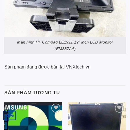
Màn hình HP Compaq LE1911 19″ inch LCD Monitor
(EM887AA)
Sản phẩm đang được bán tại VNXtech.vn
SẢN PHẨM TƯƠNG TỰ
-5%
Add to
Add to
wishlist
wishlist