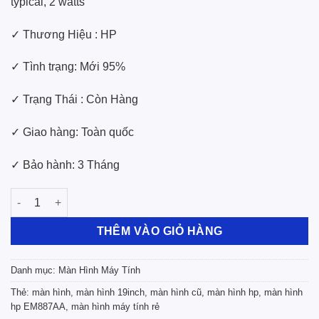
typical, 2 watts
✓ Thương Hiệu : HP
✓ Tình trạng: Mới 95%
✓ Trạng Thái : Còn Hàng
✓ Giao hàng: Toàn quốc
✓ Bảo hành: 3 Tháng
Màn hình HP Compaq LE1911 19" inch LCD Monitor (EM887AA)
THÊM VÀO GIỎ HÀNG
Danh mục:
Màn Hình Máy Tính
Thẻ:
màn hình
,
màn hình 19inch
,
màn hình cũ
,
màn hình hp
,
màn hình
hp EM887AA
,
màn hình máy tính rẻ