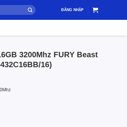
ĐĂNG NHẬP
16GB 3200Mhz FURY Beast
F432C16BB/16)
00Mhz