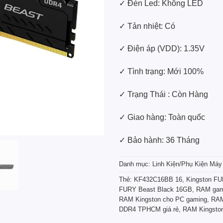
✓ Đèn Led: Không LED
✓ Tản nhiệt: Có
✓ Điện áp (VDD): 1.35V
✓ Tình trạng: Mới 100%
✓ Trạng Thái : Còn Hàng
✓ Giao hàng: Toàn quốc
✓ Bảo hành: 36 Tháng
Danh mục:
Linh Kiện/Phụ Kiện Máy
Thẻ:
KF432C16BB 16
,
Kingston F
FURY Beast Black 16GB
,
RAM gam
RAM Kingston cho PC gaming
,
RAM
DDR4 TPHCM giá rẻ
,
RAM Kingston