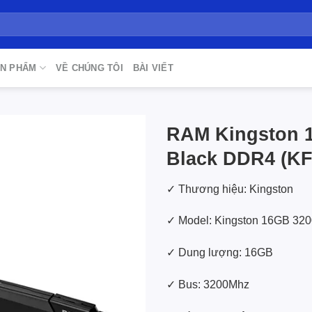
N PHẨM
VỀ CHÚNG TÔI
BÀI VIẾT
RAM Kingston 
Black DDR4 (K
Add to
wishlist
✓ Thương hiệu: Kingston
✓ Model: Kingston 16GB 32
✓ Dung lượng: 16GB
✓ Bus: 3200Mhz