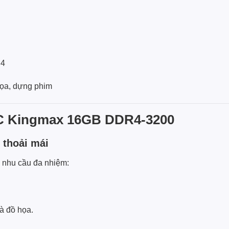
R4
họa, dựng phim
PC Kingmax 16GB DDR4-3200
 thoải mái
c nhu cầu đa nhiệm:
à đồ họa.