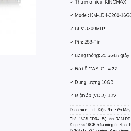
✓ Thương hiệu: KINGMAX
✓ Model: KM-LD4-3200-16G
✓ Bus: 3200MHz
✓ Pin: 288-Pin
✓ Băng thông: 25,6GB / giây
✓ Độ trễ CAS: CL = 22
✓ Dung lượng:16GB
✓ Điện áp (VDD): 12V
Danh mục:
Linh Kiện/Phụ Kiện Máy
Thẻ:
16GB DDR4
,
Bộ nhớ RAM DD
Kingmax 16GB hiệu năng ổn định
,
DDR4 cho PC gaming
,
Ram Kingma