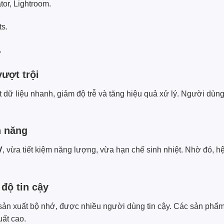
tor, Lightroom.
ts.
.
ượt trội
ất dữ liệu nhanh, giảm độ trễ và tăng hiệu quả xử lý. Người d
n năng
V
, vừa tiết kiệm năng lượng, vừa hạn chế sinh nhiệt. Nhờ đó, hệ
độ tin cậy
c sản xuất bộ nhớ, được nhiều người dùng tin cậy. Các sản ph
uất cao.