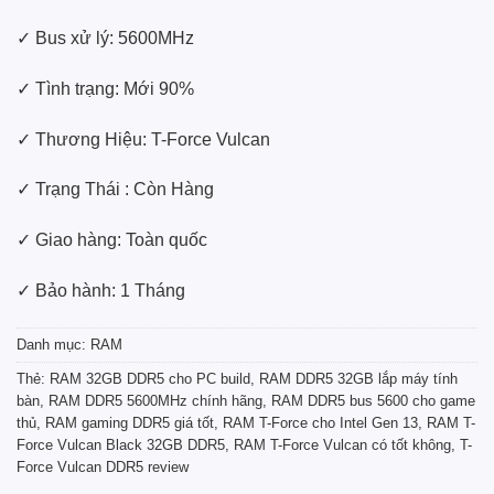
✓ Bus xử lý: 5600MHz
✓ Tình trạng: Mới 90%
✓ Thương Hiệu: T-Force Vulcan
✓ Trạng Thái : Còn Hàng
✓ Giao hàng: Toàn quốc
✓ Bảo hành: 1 Tháng
Danh mục:
RAM
Thẻ:
RAM 32GB DDR5 cho PC build
,
RAM DDR5 32GB lắp máy tính
bàn
,
RAM DDR5 5600MHz chính hãng
,
RAM DDR5 bus 5600 cho game
thủ
,
RAM gaming DDR5 giá tốt
,
RAM T-Force cho Intel Gen 13
,
RAM T-
Force Vulcan Black 32GB DDR5
,
RAM T-Force Vulcan có tốt không
,
T-
Force Vulcan DDR5 review