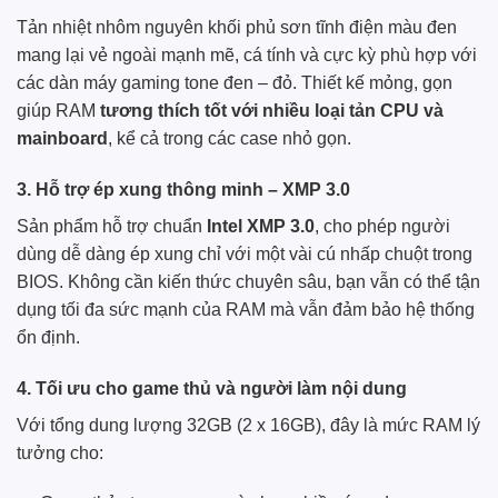
Tản nhiệt nhôm nguyên khối phủ sơn tĩnh điện màu đen
mang lại vẻ ngoài mạnh mẽ, cá tính và cực kỳ phù hợp với
các dàn máy gaming tone đen – đỏ. Thiết kế mỏng, gọn
giúp RAM
tương thích tốt với nhiều loại tản CPU và
mainboard
, kể cả trong các case nhỏ gọn.
3.
Hỗ trợ ép xung thông minh – XMP 3.0
Sản phẩm hỗ trợ chuẩn
Intel XMP 3.0
, cho phép người
dùng dễ dàng ép xung chỉ với một vài cú nhấp chuột trong
BIOS. Không cần kiến thức chuyên sâu, bạn vẫn có thể tận
dụng tối đa sức mạnh của RAM mà vẫn đảm bảo hệ thống
ổn định.
4.
Tối ưu cho game thủ và người làm nội dung
Với tổng dung lượng 32GB (2 x 16GB), đây là mức RAM lý
tưởng cho: