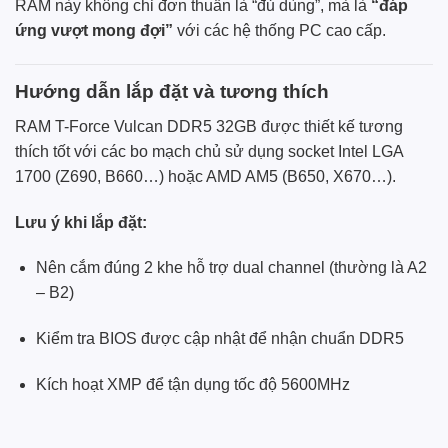
RAM này không chỉ đơn thuần là “đủ dùng”, mà là
“đáp
ứng vượt mong đợi”
với các hệ thống PC cao cấp.
Hướng dẫn lắp đặt và tương thích
RAM T-Force Vulcan DDR5 32GB được thiết kế tương
thích tốt với các bo mạch chủ sử dụng socket Intel LGA
1700 (Z690, B660…) hoặc AMD AM5 (B650, X670…).
Lưu ý khi lắp đặt:
Nên cắm đúng 2 khe hỗ trợ dual channel (thường là A2
– B2)
Kiểm tra BIOS được cập nhật để nhận chuẩn DDR5
Kích hoạt XMP để tận dụng tốc độ 5600MHz