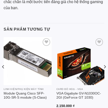
chắc chắn là một bước tiến đáng giá cho hệ thống gaming
của bạn.
SẢN PHẨM TƯƠNG TỰ
Add to
Add to
wishlist
wishlist
LINH KIỆN/PHỤ KIỆN MÁY TÍNH
CARD ĐỒ HOẠ - VGA
Module Quang Cisco SFP-
VGA Gigabyte GV-N1030OC-
10G-SR-S module (S-Class)
2GI (GeForce GT 1030)
2.150.000
₫