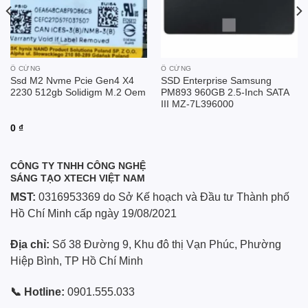
Ổ CỨNG
Ổ CỨNG
Ssd M2 Nvme Pcie Gen4 X4
SSD Enterprise Samsung
2230 512gb Solidigm M.2 Oem
PM893 960GB 2.5-Inch SATA
III MZ-7L396000
0
₫
CÔNG TY TNHH CÔNG NGHỆ
SÁNG TẠO XTECH VIỆT NAM
MST:
0316953369 do Sở Kế hoạch và Đầu tư Thành phố
Hồ Chí Minh cấp ngày 19/08/2021
Địa chỉ:
Số 38 Đường 9, Khu đô thị Vạn Phúc, Phường
Hiệp Bình, TP Hồ Chí Minh
📞 Hotline:
0901.555.033