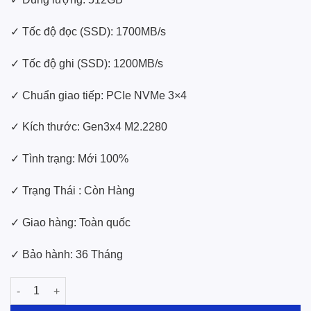
✓ Tốc độ đọc (SSD): 1700MB/s
✓ Tốc độ ghi (SSD): 1200MB/s
✓ Chuẩn giao tiếp: PCIe NVMe 3×4
✓ Kích thước: Gen3x4 M2.2280
✓ Tình trạng: Mới 100%
✓ Trạng Thái : Còn Hàng
✓ Giao hàng: Toàn quốc
✓ Bảo hành: 36 Tháng
SSD Patriot 512GB P300 NVMe Gen3*4 M.2 2280 số lượng