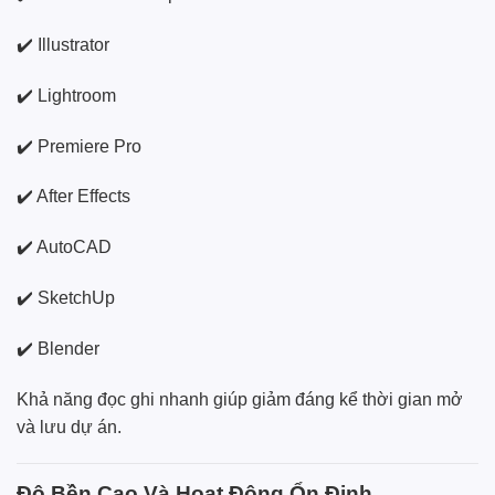
✔️ Illustrator
✔️ Lightroom
✔️ Premiere Pro
✔️ After Effects
✔️ AutoCAD
✔️ SketchUp
✔️ Blender
Khả năng đọc ghi nhanh giúp giảm đáng kể thời gian mở
và lưu dự án.
Độ Bền Cao Và Hoạt Động Ổn Định