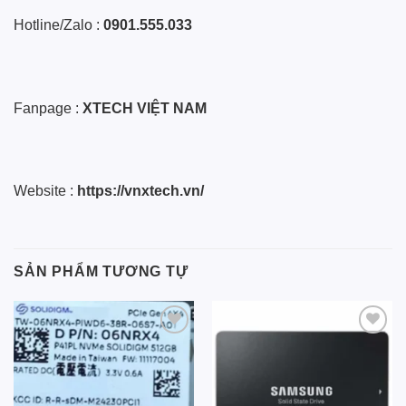
Hotline/Zalo :
0901.555.033
Fanpage :
XTECH VIỆT NAM
Website :
https://vnxtech.vn/
SẢN PHẨM TƯƠNG TỰ
Add to
Add to
wishlist
wishlist