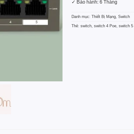
✓ Bảo hành: 6 Tháng
Danh mục:
Thiết Bị Mạng
,
Switch
Thẻ:
switch
,
switch 4 Poe
,
switch 5