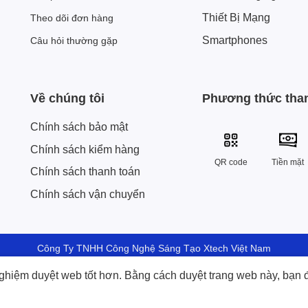
Thiết Bị Mạng
Theo dõi đơn hàng
Smartphones
Câu hỏi thường gặp
Về chúng tôi
Phương thức tha
Chính sách bảo mật
Chính sách kiểm hàng
QR code
Tiền mặt
Chính sách thanh toán
Chính sách vận chuyển
Công Ty TNHH Công Nghệ Sáng Tạo Xtech Việt Nam
ố 9 , Khu đô thị Vạn Phúc, Phường Hiệp Bình, Thành phố Hồ Chí Minh
ghiệm duyệt web tốt hơn. Bằng cách duyệt trang web này, bạn 
2023 © Bản quyền Sở hữu thuộc Xtech Việt Nam