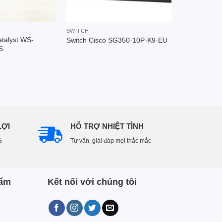
SWITCH
atalyst WS-
Switch Cisco SG350-10P-K9-EU
S
LỢI
HỖ TRỢ NHIỆT TÌNH
%
Tư vấn, giải đáp mọi thắc mắc
hẩm
Kết nối với chúng tôi