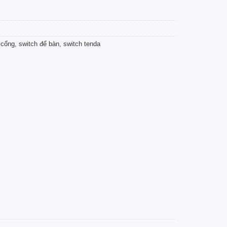
 cổng
,
switch để bàn
,
switch tenda