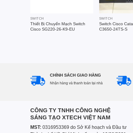
SWITCH
SWITCH
0-16T-2G-
Thiết Bị Chuyển Mạch Switch
Switch Cisco Cata
Cisco SG220-26-K9-EU
C3650-24TS-S
CHÍNH SÁCH GIAO HÀNG
Nhận hàng và thanh toán tại nhà
CÔNG TY TNHH CÔNG NGHỆ
SÁNG TẠO XTECH VIỆT NAM
MST:
0316953369 do Sở Kế hoạch và Đầu tư