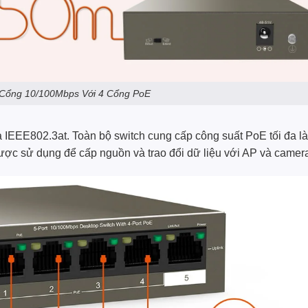
 Cổng 10/100Mbps Với 4 Cổng PoE
 IEEE802.3at. Toàn bộ switch cung cấp công suất PoE tối đa là
ược sử dụng để cấp nguồn và trao đổi dữ liệu với AP và camera