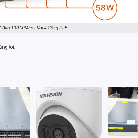
 Cổng 10/100Mbps Với 4 Cổng PoE
úng tôi.
Add to
Add to
wishlist
wishlist