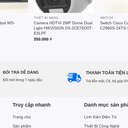
THIẾT BỊ MẠNG
SWITCH
lyst WS-
Camera HDTVI 2MP Dome Dual
Switch Cisco C
Light HIKVISION DS-2CE76D0T-
C2960S-24TS-
EXLPF
350.000
₫
ĐỔI TRẢ DỄ DÀNG
THANH TOÁN TIỆN 
Đổi mới trong 7 ngày đầu
Trả tiền mặt, CK, trả góp 0
Truy cập nhanh
Danh mục sản p
Trang chủ
Linh Kiện Điện Tử
Sản phẩm
Thiết Bị Công Nghệ