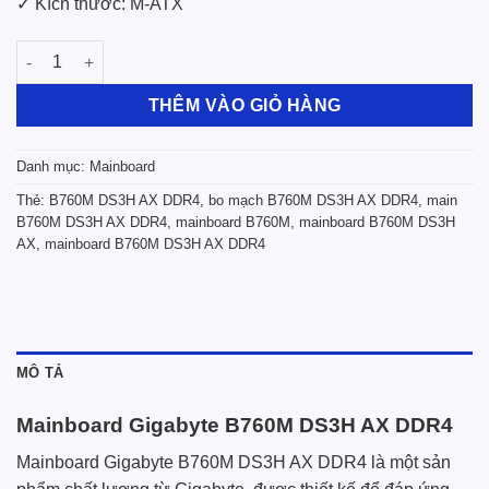
✓ Kích thước: M-ATX
Mainboard Gigabyte B760M DS3H AX DDR4 số lượng
THÊM VÀO GIỎ HÀNG
Danh mục:
Mainboard
Thẻ:
B760M DS3H AX DDR4
,
bo mạch B760M DS3H AX DDR4
,
main
B760M DS3H AX DDR4
,
mainboard B760M
,
mainboard B760M DS3H
AX
,
mainboard B760M DS3H AX DDR4
MÔ TẢ
Mainboard Gigabyte B760M DS3H AX DDR4
Mainboard Gigabyte B760M DS3H AX DDR4 là một sản