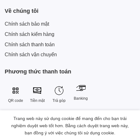
Về chúng tôi
Chính sách bảo mật
Chính sách kiểm hàng
Chính sách thanh toán
Chính sách vận chuyển
Phương thức thanh toán
Banking
QR code
Tiền mặt
Trả góp
Trang web này sử dụng cookie để mang đến cho bạn trải
Công Ty TNHH Công Nghệ Sáng Tạo Xtech Việt Nam
nghiệm duyệt web tốt hơn. Bằng cách duyệt trang web này,
38 Đường Số 9 , Khu đô thị Vạn Phúc, Phường Hiệp Bình, Thành
bạn đồng ý với việc chúng tôi sử dụng cookie.
phố Hồ Chí Minh, Việt Nam.