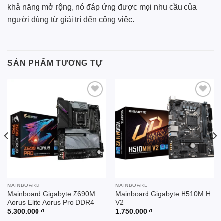
khả năng mở rộng, nó đáp ứng được mọi nhu cầu của
người dùng từ giải trí đến công việc.
SẢN PHẨM TƯƠNG TỰ
Add to
Add to
wishlist
wishlist
MAINBOARD
MAINBOARD
Mainboard Gigabyte Z690M
Mainboard Gigabyte H510M H
Aorus Elite Aorus Pro DDR4
V2
5.300.000
₫
1.750.000
₫