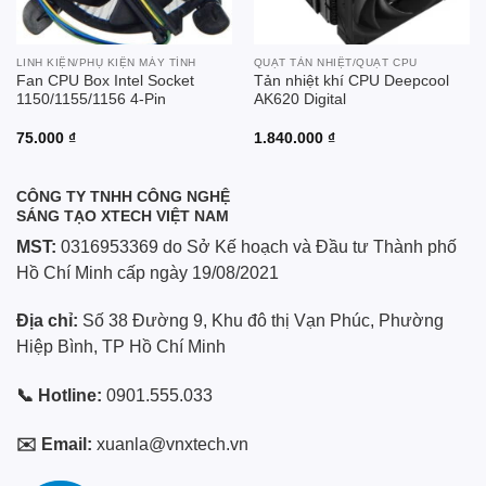
LINH KIỆN/PHỤ KIỆN MÁY TÍNH
QUẠT TẢN NHIỆT/QUẠT CPU
Fan CPU Box Intel Socket
Tản nhiệt khí CPU Deepcool
1150/1155/1156 4-Pin
AK620 Digital
75.000
₫
1.840.000
₫
CÔNG TY TNHH CÔNG NGHỆ
SÁNG TẠO XTECH VIỆT NAM
MST:
0316953369 do Sở Kế hoạch và Đầu tư Thành phố
Hồ Chí Minh cấp ngày 19/08/2021
Địa chỉ:
Số 38 Đường 9, Khu đô thị Vạn Phúc, Phường
Hiệp Bình, TP Hồ Chí Minh
📞 Hotline:
0901.555.033
✉️ Email:
xuanla@vnxtech.vn