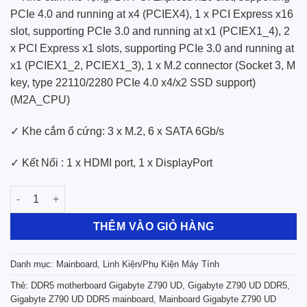
PCIe 4.0 and running at x4 (PCIEX4), 1 x PCI Express x16
slot, supporting PCIe 3.0 and running at x1 (PCIEX1_4), 2
x PCI Express x1 slots, supporting PCIe 3.0 and running at
x1 (PCIEX1_2, PCIEX1_3), 1 x M.2 connector (Socket 3, M
key, type 22110/2280 PCIe 4.0 x4/x2 SSD support)
(M2A_CPU)
✓ Khe cắm ổ cứng: 3 x M.2, 6 x SATA 6Gb/s
✓ Kết Nối :
1 x HDMI port, 1 x DisplayPort
Mainboard Gigabyte Z790 UD DDR5 số lượng
THÊM VÀO GIỎ HÀNG
Danh mục:
Mainboard
,
Linh Kiện/Phụ Kiện Máy Tính
Thẻ:
DDR5 motherboard Gigabyte Z790 UD
,
Gigabyte Z790 UD DDR5
,
Gigabyte Z790 UD DDR5 mainboard
,
Mainboard Gigabyte Z790 UD