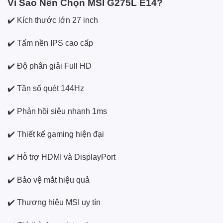
Vì Sao Nên Chọn MSI G275L E14?
✔️ Kích thước lớn 27 inch
✔️ Tấm nền IPS cao cấp
✔️ Độ phân giải Full HD
✔️ Tần số quét 144Hz
✔️ Phản hồi siêu nhanh 1ms
✔️ Thiết kế gaming hiện đại
✔️ Hỗ trợ HDMI và DisplayPort
✔️ Bảo vệ mắt hiệu quả
✔️ Thương hiệu MSI uy tín