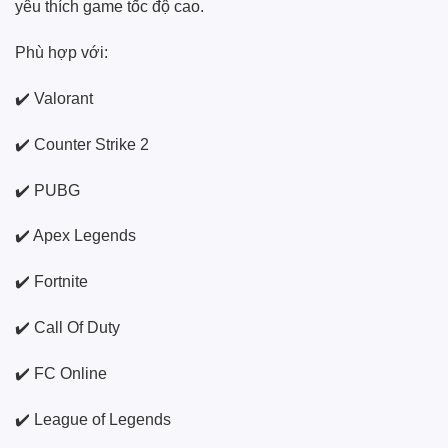
yêu thích game tốc độ cao.
Phù hợp với:
✔️ Valorant
✔️ Counter Strike 2
✔️ PUBG
✔️ Apex Legends
✔️ Fortnite
✔️ Call Of Duty
✔️ FC Online
✔️ League of Legends