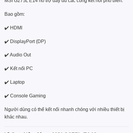
MSI G275L E14 hỗ trợ đầy đủ các cổng kết nối phổ biến.
Bao gồm:
✔️ HDMI
✔️ DisplayPort (DP)
✔️ Audio Out
✔️ Kết nối PC
✔️ Laptop
✔️ Console Gaming
Người dùng có thể kết nối nhanh chóng với nhiều thiết bị
khác nhau.