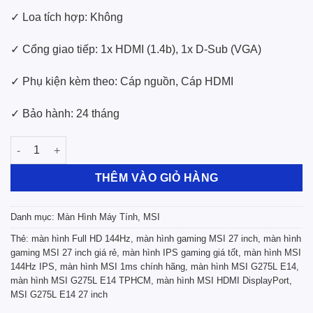
✓ Loa tích hợp: Không
✓ Cổng giao tiếp: 1x HDMI (1.4b), 1x D-Sub (VGA)
✓ Phụ kiện kèm theo: Cáp nguồn, Cáp HDMI
✓ Bảo hành: 24 tháng
Màn Hình LCD MSI G275L E14(27 inch / FHD/ IPS / 144H / 1Ms / 
THÊM VÀO GIỎ HÀNG
Danh mục:
Màn Hình Máy Tính
,
MSI
Thẻ:
màn hình Full HD 144Hz
,
màn hình gaming MSI 27 inch
,
màn hình
gaming MSI 27 inch giá rẻ
,
màn hình IPS gaming giá tốt
,
màn hình MSI
144Hz IPS
,
màn hình MSI 1ms chính hãng
,
màn hình MSI G275L E14
,
màn hình MSI G275L E14 TPHCM
,
màn hình MSI HDMI DisplayPort
,
MSI G275L E14 27 inch