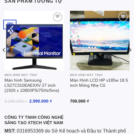
SẢN PHẨM TƯƠNG TỰ
-9%
Add to
Add to
wishlist
wishlist
MÀN HÌNH MÁY TÍNH
MÀN HÌNH MÁY TÍNH
Màn hình Samsung
Màn Hình LCD HP v185w 18.5
LS27C310EAEXXV 27 inch
inch Mỏng Nhẹ Cũ
(1920 x 1080/IPS/75Hz/5ms)
Giá
Giá
3.290.000
₫
2.990.000
₫
700.000
₫
gốc
hiện
là:
tại
3.290.000 ₫.
là:
2.990.000 ₫.
CÔNG TY TNHH CÔNG NGHỆ
SÁNG TẠO XTECH VIỆT NAM
MST:
0316953369 do Sở Kế hoạch và Đầu tư Thành phố