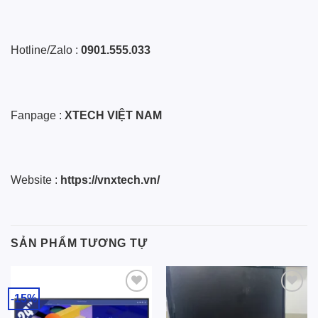
Hotline/Zalo :
0901.555.033
Fanpage :
XTECH VIỆT NAM
Website :
https://vnxtech.vn/
SẢN PHẨM TƯƠNG TỰ
-15%
Add to
Add to
wishlist
wishlist