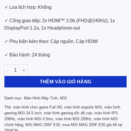
✓ Loa tích hợp: Không
✓ Cổng giao tiếp:
2x HDMI™ 2.0b (FHD@240Hz), 1x
DisplayPort 1.2a, 1x Headphone-out
✓ Phụ kiện kèm theo: Cáp nguồn, Cáp HDMI
✓ Bảo hành: 24 tháng
Màn Hình LCD MSI MAG 255F E20 (24.5” / FHD / IPS / 200Hz / 0.
THÊM VÀO GIỎ HÀNG
Danh mục:
Màn Hình Máy Tính
,
MSI
Thẻ:
màn hình chơi game Full HD
,
màn hình esports MSI
,
màn hình
gaming MSI 24.5 inch
,
màn hình gaming tốc độ cao
,
màn hình IPS
200Hz
,
màn hình MSI 0.5ms
,
màn hình MSI 200Hz
,
màn hình MSI
chính hãng
,
MSI MAG 255F E20
,
mua MSI MAG 255F E20 giá tốt tại
TPHCM