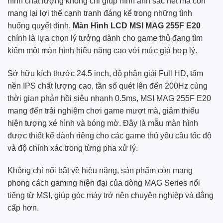
hình chất lượng không chỉ giúp hình ảnh sắc nét mà còn
mang lại lợi thế cạnh tranh đáng kể trong những tình
huống quyết định.
Màn Hình LCD MSI MAG 255F E20
chính là lựa chọn lý tưởng dành cho game thủ đang tìm
kiếm một màn hình hiệu năng cao với mức giá hợp lý.
Sở hữu kích thước 24.5 inch, độ phân giải Full HD, tấm
nền IPS chất lượng cao, tần số quét lên đến 200Hz cùng
thời gian phản hồi siêu nhanh 0.5ms, MSI MAG 255F E20
mang đến trải nghiệm chơi game mượt mà, giảm thiểu
hiện tượng xé hình và bóng mờ. Đây là mẫu màn hình
được thiết kế dành riêng cho các game thủ yêu cầu tốc độ
và độ chính xác trong từng pha xử lý.
Không chỉ nổi bật về hiệu năng, sản phẩm còn mang
phong cách gaming hiện đại của dòng MAG Series nổi
tiếng từ MSI, giúp góc máy trở nên chuyên nghiệp và đẳng
cấp hơn.