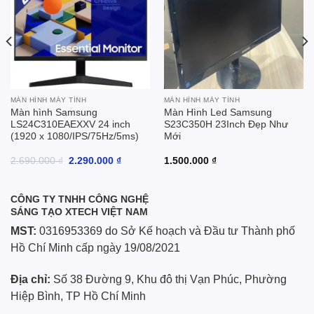
MÀN HÌNH MÁY TÍNH
MÀN HÌNH MÁY TÍNH
Màn hình Samsung
Màn Hình Led Samsung
LS24C310EAEXXV 24 inch
S23C350H 23Inch Đẹp Như
(1920 x 1080/IPS/75Hz/5ms)
Mới
Giá
Giá
2.690.000
₫
2.290.000
₫
1.500.000
₫
gốc
hiện
là:
tại
2.690.000 ₫.
là:
2.290.000 ₫.
CÔNG TY TNHH CÔNG NGHỆ
SÁNG TẠO XTECH VIỆT NAM
MST:
0316953369 do Sở Kế hoạch và Đầu tư Thành phố
Hồ Chí Minh cấp ngày 19/08/2021
Địa chỉ:
Số 38 Đường 9, Khu đô thị Vạn Phúc, Phường
Hiệp Bình, TP Hồ Chí Minh