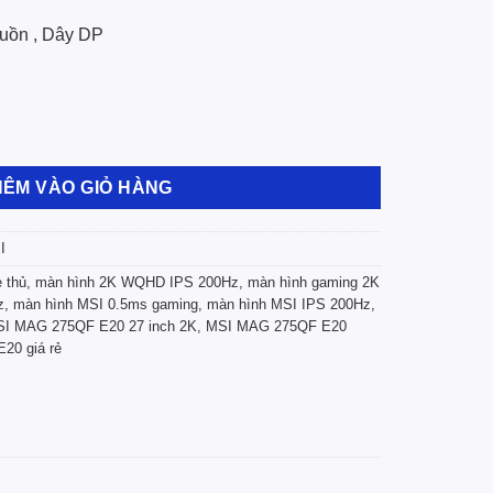
guồn , Dây DP
0 (27” / 2K / WQHD / IPS / 200Hz / 0.5ms / Phẳng) số lượng
HÊM VÀO GIỎ HÀNG
I
 thủ
,
màn hình 2K WQHD IPS 200Hz
,
màn hình gaming 2K
z
,
màn hình MSI 0.5ms gaming
,
màn hình MSI IPS 200Hz
,
I MAG 275QF E20 27 inch 2K
,
MSI MAG 275QF E20
20 giá rẻ