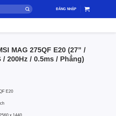
ĐĂNG NHẬP
SI MAG 275QF E20 (27” /
 / 200Hz / 0.5ms / Phẳng)
QF E20
nch
2560 x 1440