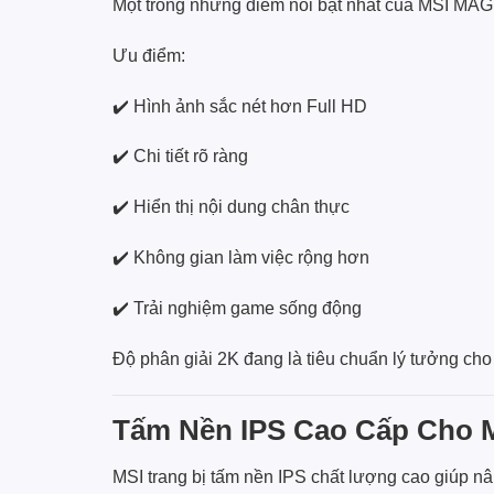
Một trong những điểm nổi bật nhất của MSI MA
Ưu điểm:
✔️ Hình ảnh sắc nét hơn Full HD
✔️ Chi tiết rõ ràng
✔️ Hiển thị nội dung chân thực
✔️ Không gian làm việc rộng hơn
✔️ Trải nghiệm game sống động
Độ phân giải 2K đang là tiêu chuẩn lý tưởng ch
Tấm Nền IPS Cao Cấp Cho 
MSI trang bị tấm nền IPS chất lượng cao giúp nân