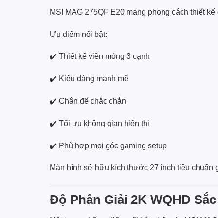
MSI MAG 275QF E20 mang phong cách thiết kế 
Ưu điểm nổi bật:
✔️ Thiết kế viền mỏng 3 cạnh
✔️ Kiểu dáng mạnh mẽ
✔️ Chân đế chắc chắn
✔️ Tối ưu không gian hiển thị
✔️ Phù hợp mọi góc gaming setup
Màn hình sở hữu kích thước 27 inch tiêu chuẩn giú
Độ Phân Giải 2K WQHD Sắc 