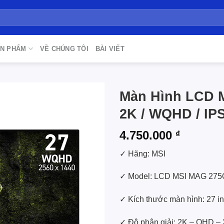
N PHẨM
VỀ CHÚNG TÔI
BÀI VIẾT
Màn Hình LCD M
2K / WQHD / IPS
Add to
wishlist
4.750.000
₫
✓ Hãng: MSI
✓ Model: LCD MSI MAG 275
✓ Kích thước màn hình: 27 i
✓ Độ phân giải: 2K – QHD – 