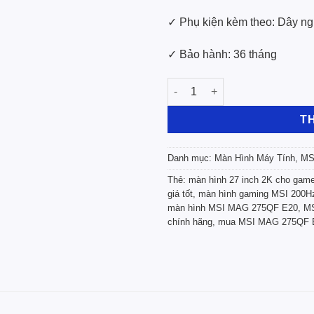
✓ Phụ kiện kèm theo: Dây n
✓ Bảo hành: 36 tháng
Màn Hình LCD MSI MAG 275QF E2
T
Danh mục:
Màn Hình Máy Tính
,
MS
Thẻ:
màn hình 27 inch 2K cho game
giá tốt
,
màn hình gaming MSI 200H
màn hình MSI MAG 275QF E20
,
MS
chính hãng
,
mua MSI MAG 275QF E