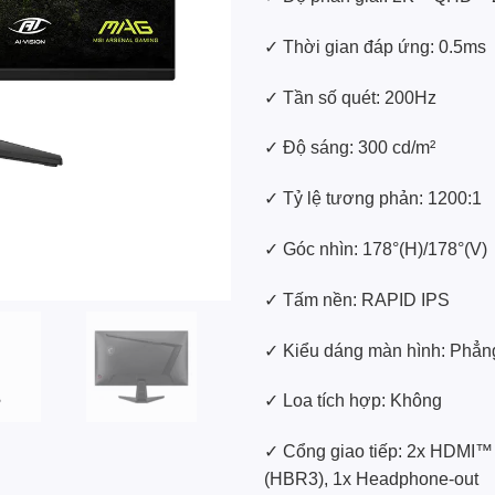
✓ Thời gian đáp ứng: 0.5ms
✓ Tần số quét: 200Hz
✓ Độ sáng: 300 cd/m²
✓ Tỷ lệ tương phản: 1200:1
✓ Góc nhìn: 178°(H)/178°(V)
✓ Tấm nền: RAPID IPS
✓ Kiểu dáng màn hình: Phẳn
✓ Loa tích hợp: Không
✓ Cổng giao tiếp: 2x HDMI™
(HBR3), 1x Headphone-out