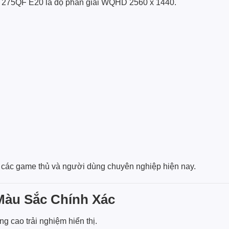
G 275QF E20 là độ phân giải WQHD 2560 x 1440.
o các game thủ và người dùng chuyên nghiệp hiện nay.
Màu Sắc Chính Xác
g cao trải nghiệm hiển thị.