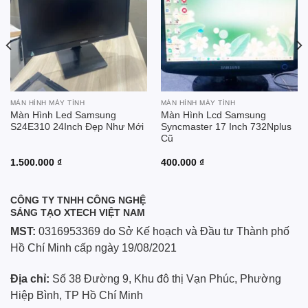
MÀN HÌNH MÁY TÍNH
MÀN HÌNH MÁY TÍNH
Màn Hình Led Samsung
Màn Hình Lcd Samsung
S24E310 24Inch Đẹp Như Mới
Syncmaster 17 Inch 732Nplus
Cũ
1.500.000
₫
400.000
₫
CÔNG TY TNHH CÔNG NGHỆ
SÁNG TẠO XTECH VIỆT NAM
MST:
0316953369 do Sở Kế hoạch và Đầu tư Thành phố
Hồ Chí Minh cấp ngày 19/08/2021
Địa chỉ:
Số 38 Đường 9, Khu đô thị Vạn Phúc, Phường
Hiệp Bình, TP Hồ Chí Minh