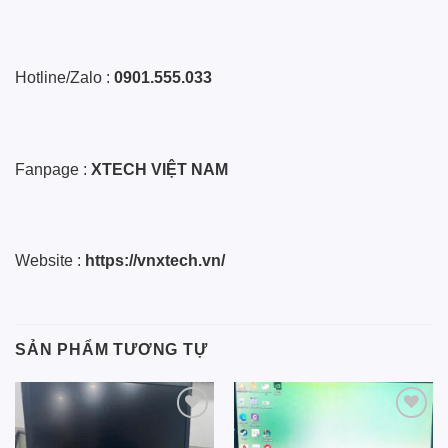
Hotline/Zalo :
0901.555.033
Fanpage :
XTECH VIỆT NAM
Website :
https://vnxtech.vn/
SẢN PHẨM TƯƠNG TỰ
Add to
Add to
wishlist
wishlist