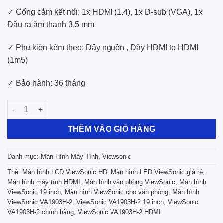
✓ Cổng cắm kết nối: 1x HDMI (1.4), 1x D-sub (VGA), 1x
Đầu ra âm thanh 3,5 mm
✓ Phụ kiện kèm theo: Dây nguồn , Dây HDMI to HDMI
(1m5)
✓ Bảo hành: 36 tháng
Màn Hình LCD Viewsonic VA1903H-2 (HDMI) số lượng
THÊM VÀO GIỎ HÀNG
Danh mục:
Màn Hình Máy Tính
,
Viewsonic
Thẻ:
Màn hình LCD ViewSonic HD
,
Màn hình LED ViewSonic giá rẻ
,
Màn hình máy tính HDMI
,
Màn hình văn phòng ViewSonic
,
Màn hình
ViewSonic 19 inch
,
Màn hình ViewSonic cho văn phòng
,
Màn hình
ViewSonic VA1903H-2
,
ViewSonic VA1903H-2 19 inch
,
ViewSonic
VA1903H-2 chính hãng
,
ViewSonic VA1903H-2 HDMI