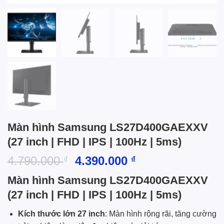
Màn hình Samsung LS27D400GAEXXV
(27 inch | FHD | IPS | 100Hz | 5ms)
Giá
Giá
4.790.000
4.390.000
₫
₫
gốc
hiện
Màn hình Samsung LS27D400GAEXXV
là:
tại
(27 inch | FHD | IPS | 100Hz | 5ms)
4.790.000 ₫.
là:
4.390.000 ₫.
Kích thước lớn 27 inch
: Màn hình rộng rãi, tăng cường