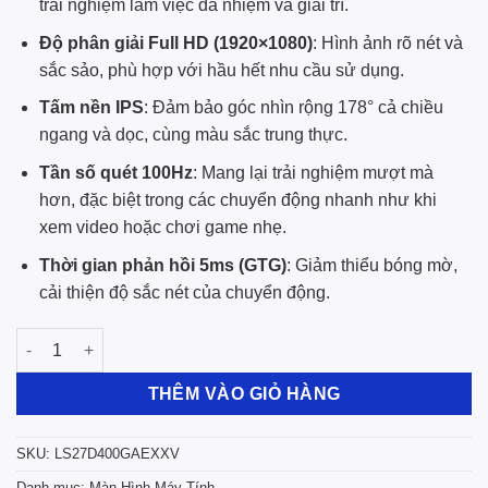
trải nghiệm làm việc đa nhiệm và giải trí.
Độ phân giải Full HD (1920×1080)
: Hình ảnh rõ nét và
sắc sảo, phù hợp với hầu hết nhu cầu sử dụng.
Tấm nền IPS
: Đảm bảo góc nhìn rộng 178° cả chiều
ngang và dọc, cùng màu sắc trung thực.
Tần số quét 100Hz
: Mang lại trải nghiệm mượt mà
hơn, đặc biệt trong các chuyển động nhanh như khi
xem video hoặc chơi game nhẹ.
Thời gian phản hồi 5ms (GTG)
: Giảm thiểu bóng mờ,
cải thiện độ sắc nét của chuyển động.
Màn hình Samsung LS27D400GAEXXV (27 inch | FHD | IPS | 100
THÊM VÀO GIỎ HÀNG
SKU:
LS27D400GAEXXV
Danh mục:
Màn Hình Máy Tính