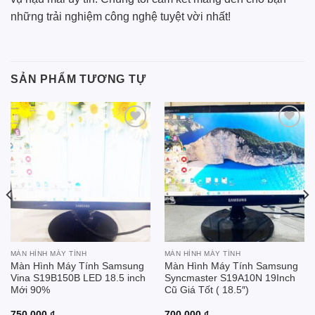
những trải nghiệm công nghệ tuyệt vời nhất!
SẢN PHẨM TƯƠNG TỰ
Add to
Add to
wishlist
wishlist
MÀN HÌNH MÁY TÍNH
MÀN HÌNH MÁY TÍNH
Màn Hình Máy Tính Samsung
Màn Hình Máy Tính Samsung
Vina S19B150B LED 18.5 inch
Syncmaster S19A10N 19Inch
Mới 90%
Cũ Giá Tốt ( 18.5″)
750.000
₫
700.000
₫