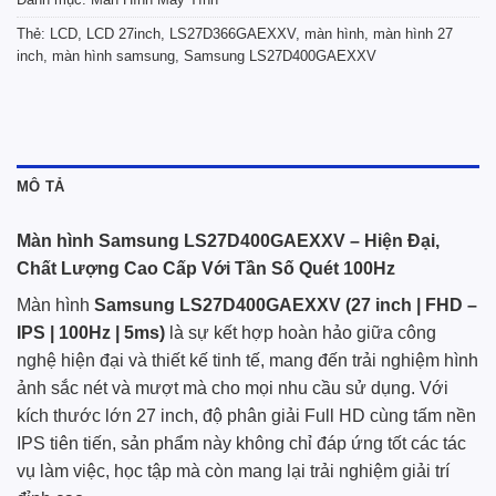
Thẻ:
LCD
,
LCD 27inch
,
LS27D366GAEXXV
,
màn hình
,
màn hình 27
inch
,
màn hình samsung
,
Samsung LS27D400GAEXXV
MÔ TẢ
Màn hình Samsung LS27D400GAEXXV – Hiện Đại,
Chất Lượng Cao Cấp Với Tần Số Quét 100Hz
Màn hình
Samsung
LS27D400GAEXXV (27 inch | FHD –
IPS | 100Hz | 5ms)
là sự kết hợp hoàn hảo giữa công
nghệ hiện đại và thiết kế tinh tế, mang đến trải nghiệm hình
ảnh sắc nét và mượt mà cho mọi nhu cầu sử dụng. Với
kích thước lớn 27 inch, độ phân giải Full HD cùng tấm nền
IPS tiên tiến, sản phẩm này không chỉ đáp ứng tốt các tác
vụ làm việc, học tập mà còn mang lại trải nghiệm giải trí