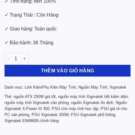
✓ Tình trạng: Mới 100%
✓ Trạng Thái : Còn Hàng
✓ Giao hàng: Toàn quốc
✓ Bảo hành: 36 Tháng
Nguồn Xigmatek X-Power III 350 (230V, 250W)_EN49608 số lượ
THÊM VÀO GIỎ HÀNG
Danh mục:
Linh Kiện/Phụ Kiện Máy Tính
,
Nguồn Máy Tính
,
Xigmatek
Thẻ:
nguồn ATX 250W giá tốt
,
nguồn máy tính Xigmatek tiết kiệm điện
,
nguồn máy tính Xigmatek văn phòng
,
nguồn Xigmatek ổn định
,
Nguồn
Xigmatek X-Power III 350
,
PSU cho máy tính học tập
,
PSU giá rẻ cho
PC văn phòng
,
PSU Xigmatek 250W
,
PSU Xigmatek phổ thông
,
Xigmatek EN49608 chính hãng