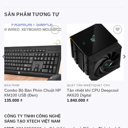
SẢN PHẨM TƯƠNG TỰ
Add to
Add to
wishlist
wishlist
BÀN PHÍM
QUẠT TẢN NHIỆT/QUẠT CPU
Combo Bộ Bàn Phím Chuột HP
Tản nhiệt khí CPU Deepcool
KM100 USB (Đen)
AK620 Digital
135.000
₫
1.840.000
₫
CÔNG TY TNHH CÔNG NGHỆ
SÁNG TẠO XTECH VIỆT NAM