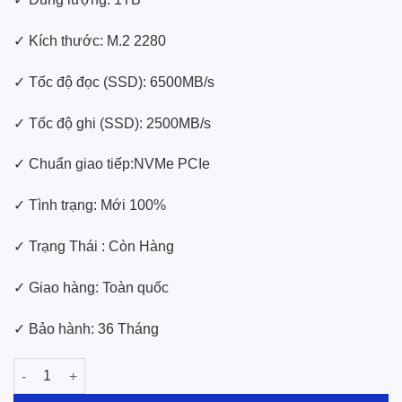
✓ Kích thước: M.2 2280
✓ Tốc độ đọc (SSD): 6500MB/s
✓ Tốc độ ghi (SSD): 2500MB/s
✓ Chuẩn giao tiếp:NVMe PCIe
✓ Tình trạng: Mới 100%
✓ Trạng Thái : Còn Hàng
✓ Giao hàng: Toàn quốc
✓ Bảo hành: 36 Tháng
Ổ Cứng SSD Lexar M2 1TB NQ780 Nvme PCIE Gen4 x4 số lượn