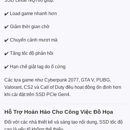
SSD Lexar NQ780 giúp:
✔️ Load game nhanh hơn
✔️ Giảm thời gian chờ
✔️ Chuyển cảnh mượt mà
✔️ Tăng tốc độ phản hồi
✔️ Hạn chế giật lag do ổ cứng
Các tựa game như Cyberpunk 2077, GTA V, PUBG,
Valorant, CS2 và Call of Duty đều hoạt động ổn định hơn
khi cài đặt trên SSD PCIe Gen4.
Hỗ Trợ Hoàn Hảo Cho Công Việc Đồ Họa
Đối với các nhà thiết kế và sáng tạo nội dung, SSD tốc độ
cao là yếu tố không thể thiếu.