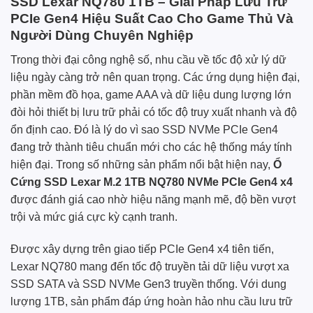
SSD Lexar NQ780 1TB – Giải Pháp Lưu Trữ
PCIe Gen4 Hiệu Suất Cao Cho Game Thủ Và
Người Dùng Chuyên Nghiệp
Trong thời đại công nghệ số, nhu cầu về tốc độ xử lý dữ
liệu ngày càng trở nên quan trọng. Các ứng dụng hiện đại,
phần mềm đồ họa, game AAA và dữ liệu dung lượng lớn
đòi hỏi thiết bị lưu trữ phải có tốc độ truy xuất nhanh và độ
ổn định cao. Đó là lý do vì sao SSD NVMe PCIe Gen4
đang trở thành tiêu chuẩn mới cho các hệ thống máy tính
hiện đại. Trong số những sản phẩm nổi bật hiện nay,
Ổ
Cứng SSD Lexar M.2 1TB NQ780 NVMe PCIe Gen4 x4
được đánh giá cao nhờ hiệu năng mạnh mẽ, độ bền vượt
trội và mức giá cực kỳ cạnh tranh.
Được xây dựng trên giao tiếp PCIe Gen4 x4 tiên tiến,
Lexar NQ780 mang đến tốc độ truyền tải dữ liệu vượt xa
SSD SATA và SSD NVMe Gen3 truyền thống. Với dung
lượng 1TB, sản phẩm đáp ứng hoàn hảo nhu cầu lưu trữ