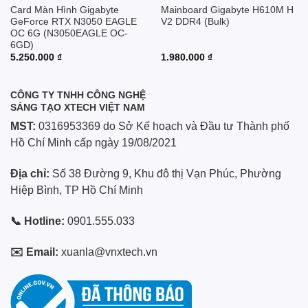
Card Màn Hình Gigabyte
Mainboard Gigabyte H610M H
GeForce RTX N3050 EAGLE
V2 DDR4 (Bulk)
OC 6G (N3050EAGLE OC-
6GD)
5.250.000
₫
1.980.000
₫
CÔNG TY TNHH CÔNG NGHỆ
SÁNG TẠO XTECH VIỆT NAM
MST:
0316953369 do Sở Kế hoạch và Đầu tư Thành phố
Hồ Chí Minh cấp ngày 19/08/2021
Địa chỉ:
Số 38 Đường 9, Khu đô thị Vạn Phúc, Phường
Hiệp Bình, TP Hồ Chí Minh
📞 Hotline:
0901.555.033
✉️ Email:
xuanla@vnxtech.vn