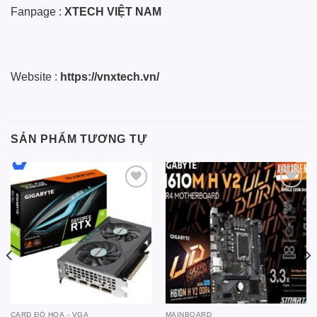
Fanpage :
XTECH VIỆT NAM
Website :
https://vnxtech.vn/
SẢN PHẨM TƯƠNG TỰ
Add to
Add to
wishlist
wishlist
CARD ĐỒ HOẠ - VGA
MAINBOARD