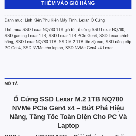
THÊM VÀO GIỎ HÀNG
Danh mục:
Linh Kiện/Phụ Kiện Máy Tính
,
Lexar
,
Ổ Cứng
Thẻ:
mua SSD Lexar NQ780 1TB giá tốt
,
ổ cứng SSD Lexar NQ780
,
SSD gaming Lexar 1TB
,
SSD Lexar 1TB PCIe Gen4
,
SSD Lexar chính
hãng
,
SSD Lexar NQ780 1TB
,
SSD M.2 1TB tốc độ cao
,
SSD nâng cấp
PC Gen4
,
SSD NVMe cho laptop
,
SSD NVMe Gen4 x4 Lexar
MÔ TẢ
Ổ Cứng SSD Lexar M.2 1TB NQ780
NVMe PCIe Gen4 x4 – Bứt Phá Hiệu
Năng, Tăng Tốc Toàn Diện Cho PC Và
Laptop