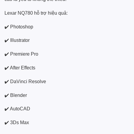
Lexar NQ780 hỗ trợ hiệu quả:
✔️ Photoshop
✔️ Illustrator
✔️ Premiere Pro
✔️ After Effects
✔️ DaVinci Resolve
✔️ Blender
✔️ AutoCAD
✔️ 3Ds Max