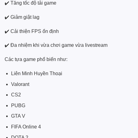
✔️ Tăng tốc độ tải game
✔️ Giảm giật lag
✔️ Cải thiện FPS ổn định
✔️ Đa nhiệm khi vừa chơi game vừa livestream
Các tựa game phổ biến như:
Liên Minh Huyền Thoại
Valorant
CS2
PUBG
GTA V
FIFA Online 4
DOTA 2