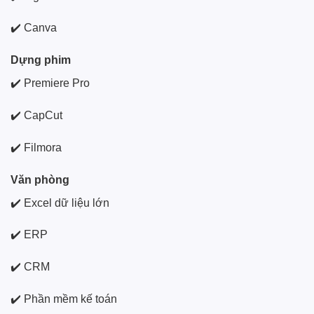
✔️ Canva
Dựng phim
✔️ Premiere Pro
✔️ CapCut
✔️ Filmora
Văn phòng
✔️ Excel dữ liệu lớn
✔️ ERP
✔️ CRM
✔️ Phần mềm kế toán