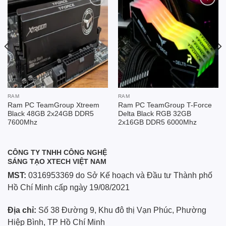
Add to
Add to
wishlist
wishlist
RAM
RAM
Ram PC TeamGroup Xtreem
Ram PC TeamGroup T-Force
Black 48GB 2x24GB DDR5
Delta Black RGB 32GB
7600Mhz
2x16GB DDR5 6000Mhz
CÔNG TY TNHH CÔNG NGHỆ
SÁNG TẠO XTECH VIỆT NAM
MST:
0316953369 do Sở Kế hoạch và Đầu tư Thành phố
Hồ Chí Minh cấp ngày 19/08/2021
Địa chỉ:
Số 38 Đường 9, Khu đô thị Vạn Phúc, Phường
Hiệp Bình, TP Hồ Chí Minh