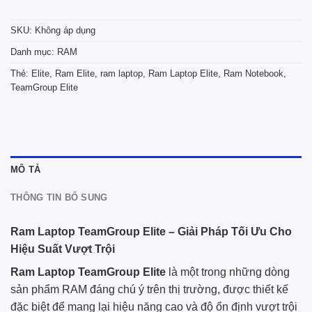
SKU:
Không áp dụng
Danh mục:
RAM
Thẻ:
Elite
,
Ram Elite
,
ram laptop
,
Ram Laptop Elite
,
Ram Notebook
,
TeamGroup Elite
MÔ TẢ
THÔNG TIN BỔ SUNG
Ram Laptop TeamGroup Elite – Giải Pháp Tối Ưu Cho
Hiệu Suất Vượt Trội
Ram Laptop
TeamGroup
Elite
là một trong những dòng
sản phẩm RAM đáng chú ý trên thị trường, được thiết kế
đặc biệt để mang lại hiệu năng cao và độ ổn định vượt trội