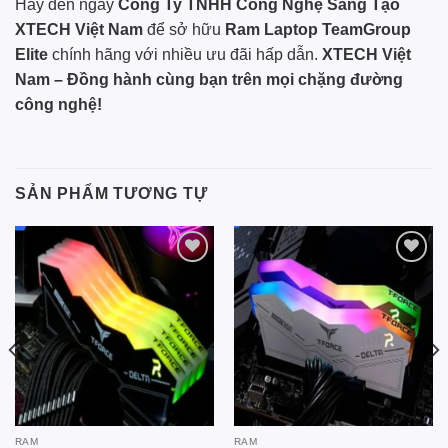
Hãy đến ngay
Công Ty TNHH Công Nghệ Sáng Tạo
XTECH Việt Nam
để sở hữu
Ram Laptop TeamGroup
Elite
chính hãng với nhiều ưu đãi hấp dẫn.
XTECH Việt
Nam – Đồng hành cùng bạn trên mọi chặng đường
công nghệ!
SẢN PHẨM TƯƠNG TỰ
Add to
Add to
wishlist
wishlist
RAM
RAM