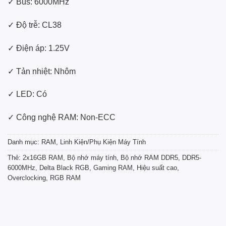
✓ Bus: 6000MHz
✓ Độ trễ: CL38
✓ Điện áp: 1.25V
✓ Tản nhiệt: Nhôm
✓ LED: Có
✓ Công nghệ RAM: Non-ECC
Danh mục:
RAM
,
Linh Kiện/Phụ Kiện Máy Tính
Thẻ:
2x16GB RAM
,
Bộ nhớ máy tính
,
Bộ nhớ RAM DDR5
,
DDR5-
6000MHz
,
Delta Black RGB
,
Gaming RAM
,
Hiệu suất cao
,
Overclocking
,
RGB RAM