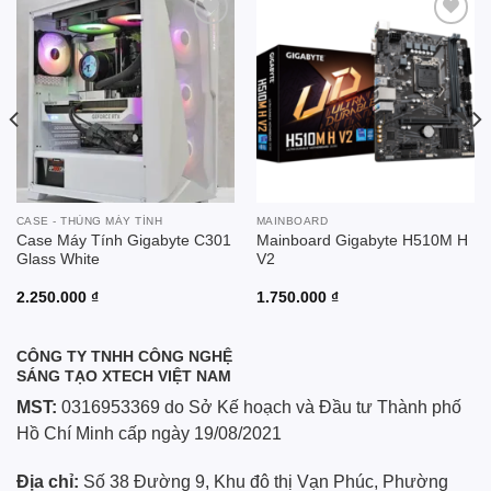
Add to
Add to
wishlist
wishlist
CASE - THÙNG MÁY TÍNH
MAINBOARD
Case Máy Tính Gigabyte C301
Mainboard Gigabyte H510M H
Glass White
V2
2.250.000
₫
1.750.000
₫
CÔNG TY TNHH CÔNG NGHỆ
SÁNG TẠO XTECH VIỆT NAM
MST:
0316953369 do Sở Kế hoạch và Đầu tư Thành phố
Hồ Chí Minh cấp ngày 19/08/2021
Địa chỉ:
Số 38 Đường 9, Khu đô thị Vạn Phúc, Phường