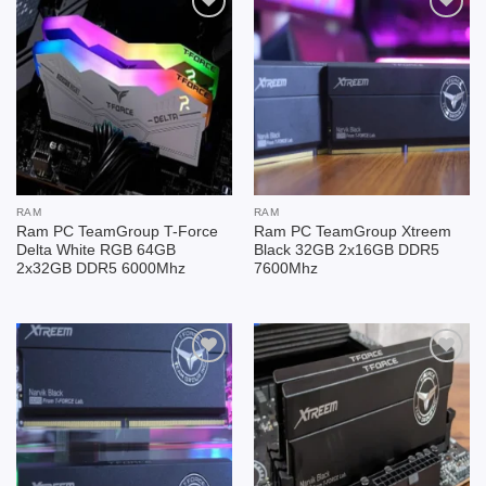
Add to
Add to
wishlist
wishlist
RAM
RAM
Ram PC TeamGroup T-Force
Ram PC TeamGroup Xtreem
Delta White RGB 64GB
Black 32GB 2x16GB DDR5
2x32GB DDR5 6000Mhz
7600Mhz
Add to
Add to
wishlist
wishlist