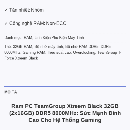
✓ Tản nhiệt: Nhôm
✓ Công nghệ RAM: Non-ECC
Danh mục:
RAM
,
Linh Kiện/Phụ Kiện Máy Tính
Thẻ:
32GB RAM
,
Bộ nhớ máy tính
,
Bộ nhớ RAM DDR5
,
DDR5-
8000MHz
,
Gaming RAM
,
Hiệu suất cao
,
Overclocking
,
TeamGroup T-
Force Xtreem Black
MÔ TẢ
Ram PC TeamGroup Xtreem Black 32GB
(2x16GB) DDR5 8000MHz: Sức Mạnh Đỉnh
Cao Cho Hệ Thống Gaming