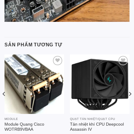
SẢN PHẨM TƯƠNG TỰ
Add to
Add to
wishlist
wishlist
MODULE
QUẠT TẢN NHIỆT/QUẠT CPU
Module Quang Cisco
Tản nhiệt khí CPU Deepcool
WOTRB9VBAA
Assassin IV