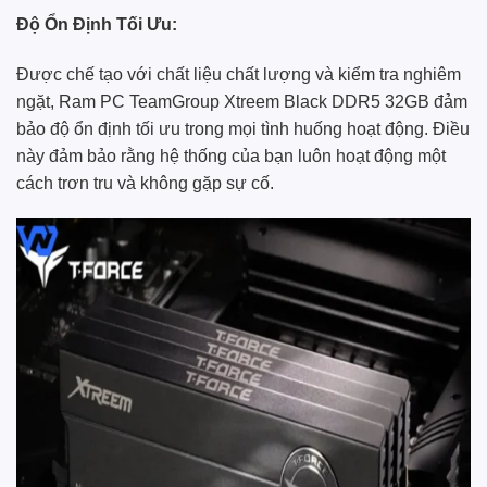
Độ Ổn Định Tối Ưu:
Được chế tạo với chất liệu chất lượng và kiểm tra nghiêm
ngặt, Ram PC TeamGroup Xtreem Black DDR5 32GB đảm
bảo độ ổn định tối ưu trong mọi tình huống hoạt động. Điều
này đảm bảo rằng hệ thống của bạn luôn hoạt động một
cách trơn tru và không gặp sự cố.