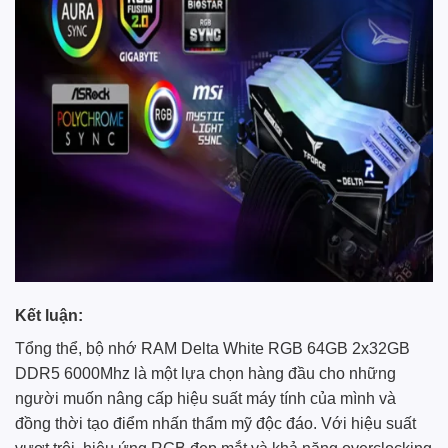
Kết luận:
Tổng thể, bộ nhớ RAM Delta White RGB 64GB 2x32GB
DDR5 6000Mhz là một lựa chọn hàng đầu cho những
người muốn nâng cấp hiệu suất máy tính của mình và
đồng thời tạo điểm nhấn thẩm mỹ độc đáo. Với hiệu suất