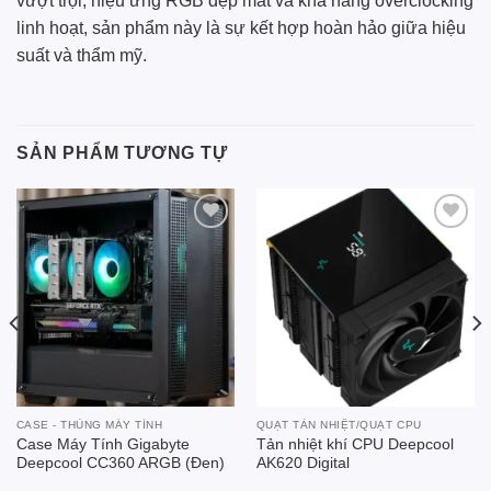
vượt trội, hiệu ứng RGB đẹp mắt và khả năng overclocking
linh hoạt, sản phẩm này là sự kết hợp hoàn hảo giữa hiệu
suất và thẩm mỹ.
SẢN PHẨM TƯƠNG TỰ
Add to
Add to
wishlist
wishlist
CASE - THÙNG MÁY TÍNH
QUẠT TẢN NHIỆT/QUẠT CPU
Case Máy Tính Gigabyte
Tản nhiệt khí CPU Deepcool
Deepcool CC360 ARGB (Đen)
AK620 Digital