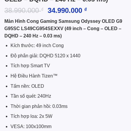
Giá
Giá
38.990.000
34.990.000
₫
₫
gốc
hiện
Màn Hình Cong Gaming Samsung Odyssey OLED G9
là:
tại
G95SC LS49CG954SEXXV (49 inch – Cong – OLED –
38.990.000 ₫.
là:
DQHD – 240 Hz – 0.03 ms)
34.990.000 ₫.
Kích thước: 49 inch Cong
Độ phân giải: DQHD 5120 x 1440
Tích hợp Smart TV
Hệ Điều Hành Tizen™
Tấm nền: OLED
Tần số quét: 240Hz
Thời gian phản hồi: 0.03ms
Tích hợp loa: 2x 5W
VESA: 100x100mm