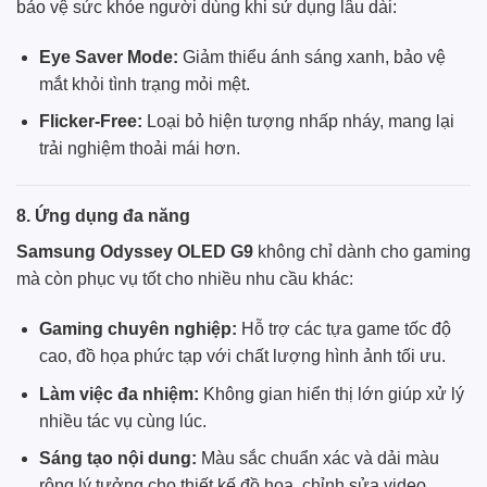
bảo vệ sức khỏe người dùng khi sử dụng lâu dài:
Eye Saver Mode:
Giảm thiểu ánh sáng xanh, bảo vệ
mắt khỏi tình trạng mỏi mệt.
Flicker-Free:
Loại bỏ hiện tượng nhấp nháy, mang lại
trải nghiệm thoải mái hơn.
8. Ứng dụng đa năng
Samsung Odyssey OLED G9
không chỉ dành cho gaming
mà còn phục vụ tốt cho nhiều nhu cầu khác:
Gaming chuyên nghiệp:
Hỗ trợ các tựa game tốc độ
cao, đồ họa phức tạp với chất lượng hình ảnh tối ưu.
Làm việc đa nhiệm:
Không gian hiển thị lớn giúp xử lý
nhiều tác vụ cùng lúc.
Sáng tạo nội dung:
Màu sắc chuẩn xác và dải màu
rộng lý tưởng cho thiết kế đồ họa, chỉnh sửa video.