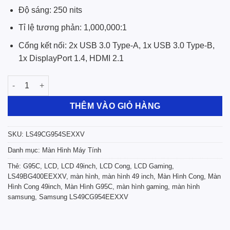
Độ sáng: 250 nits
Tỉ lệ tương phản: 1,000,000:1
Cổng kết nối: 2x USB 3.0 Type-A, 1x USB 3.0 Type-B,
1x DisplayPort 1.4, HDMI 2.1
Màn Hình Cong Gaming Samsung Odyssey OLED G9 G95SC LS49C
THÊM VÀO GIỎ HÀNG
SKU:
LS49CG954SEXXV
Danh mục:
Màn Hình Máy Tính
Thẻ:
G95C
,
LCD
,
LCD 49inch
,
LCD Cong
,
LCD Gaming
,
LS49BG400EEXXV
,
màn hình
,
màn hình 49 inch
,
Màn Hình Cong
,
Màn
Hình Cong 49inch
,
Màn Hình G95C
,
màn hình gaming
,
màn hình
samsung
,
Samsung LS49CG954EEXXV