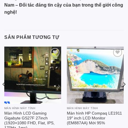
Nam – Đối tác đáng tin cậy của bạn trong thế giới công
nghệ!
SẢN PHẨM TƯƠNG TỰ
Add to
Add to
wishlist
wishlist
MÀN HÌNH MÁY TÍNH
MÀN HÌNH MÁY TÍNH
Màn Hình LCD Gaming
Màn hình HP Compaq LE1911
Gigabyte GS27F 27inch
19″ inch LCD Monitor
(1920×1080 FHD, Flat, IPS,
(EM887AA) Mới 95%
170Hz, 1ms)