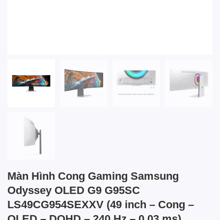
Màn Hình Cong Gaming Samsung
Odyssey OLED G9 G95SC
LS49CG954SEXXV (49 inch – Cong –
OLED – DQHD – 240 Hz – 0.03 ms)