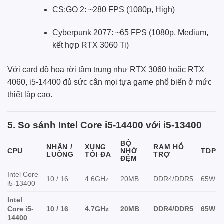
CS:GO 2: ~280 FPS (1080p, High)
Cyberpunk 2077: ~65 FPS (1080p, Medium,
kết hợp RTX 3060 Ti)
Với card đồ họa rời tầm trung như RTX 3060 hoặc RTX
4060, i5-14400 đủ sức cân mọi tựa game phổ biến ở mức
thiết lập cao.
5. So sánh Intel Core i5-14400 với i5-13400
BỘ
NHÂN /
XUNG
RAM HỖ
CPU
NHỚ
TDP
LUỒNG
TỐI ĐA
TRỢ
ĐỆM
Intel Core
10 / 16
4.6GHz
20MB
DDR4/DDR5
65W
i5-13400
Intel
Core i5-
10 / 16
4.7GHz
20MB
DDR4/DDR5
65W
14400