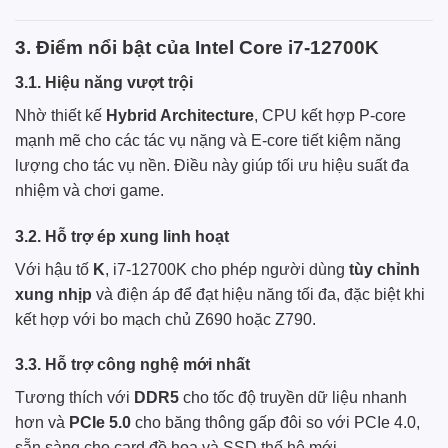
3. Điểm nổi bật của Intel Core i7-12700K
3.1. Hiệu năng vượt trội
Nhờ thiết kế
Hybrid Architecture
, CPU kết hợp P-core
mạnh mẽ cho các tác vụ nặng và E-core tiết kiệm năng
lượng cho tác vụ nền. Điều này giúp tối ưu hiệu suất đa
nhiệm và chơi game.
3.2. Hỗ trợ ép xung linh hoạt
Với hậu tố
K
, i7-12700K cho phép người dùng
tùy chỉnh
xung nhịp
và điện áp để đạt hiệu năng tối đa, đặc biệt khi
kết hợp với bo mạch chủ Z690 hoặc Z790.
3.3. Hỗ trợ công nghệ mới nhất
Tương thích với
DDR5
cho tốc độ truyền dữ liệu nhanh
hơn và
PCIe 5.0
cho băng thông gấp đôi so với PCIe 4.0,
sẵn sàng cho card đồ họa và SSD thế hệ mới.