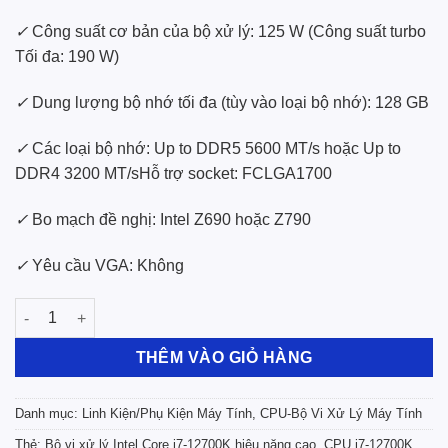
✓
Công suất cơ bản của bộ xử lý: 125 W (Công suất turbo
Tối đa: 190 W)
✓
Dung lượng bộ nhớ tối đa (tùy vào loại bộ nhớ): 128 GB
✓
Các loại bộ nhớ: Up to DDR5 5600 MT/s hoặc Up to
DDR4 3200 MT/s
Hỗ trợ socket: FCLGA1700
✓
Bo mạch đề nghị: Intel Z690 hoặc Z790
✓
Yêu cầu VGA: Không
Bộ Vi Xử Lý Vi Tính Intel Core i7-12700K (BX8071512700KSRL4
THÊM VÀO GIỎ HÀNG
Danh mục:
Linh Kiện/Phụ Kiện Máy Tính
,
CPU-Bộ Vi Xử Lý Máy Tính
Thẻ:
Bộ vi xử lý Intel Core i7-12700K hiệu năng cao
,
CPU i7-12700K
,