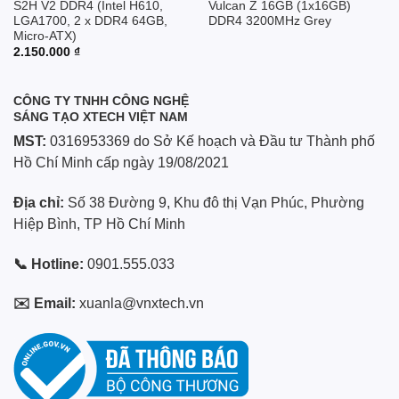
S2H V2 DDR4 (Intel H610,
Vulcan Z 16GB (1x16GB)
LGA1700, 2 x DDR4 64GB,
DDR4 3200MHz Grey
Micro-ATX)
2.150.000
₫
CÔNG TY TNHH CÔNG NGHỆ
SÁNG TẠO XTECH VIỆT NAM
MST:
0316953369 do Sở Kế hoạch và Đầu tư Thành phố
Hồ Chí Minh cấp ngày 19/08/2021
Địa chỉ:
Số 38 Đường 9, Khu đô thị Vạn Phúc, Phường
Hiệp Bình, TP Hồ Chí Minh
📞 Hotline:
0901.555.033
✉️ Email:
xuanla@vnxtech.vn