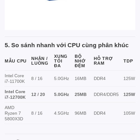
5. So sánh nhanh với CPU cùng phân khúc
XUNG
BỘ
NHÂN /
HỖ TRỢ
MẪU CPU
TỐI
NHỚ
TDP
LUỒNG
RAM
ĐA
ĐỆM
Intel Core
8 / 16
5.0GHz
16MB
DDR4
125W
i7-11700K
Intel Core
12 / 20
5.0GHz
25MB
DDR4/DDR5
125W
i7-12700K
AMD
Ryzen 7
8 / 16
4.5GHz
96MB
DDR4
105W
5800X3D