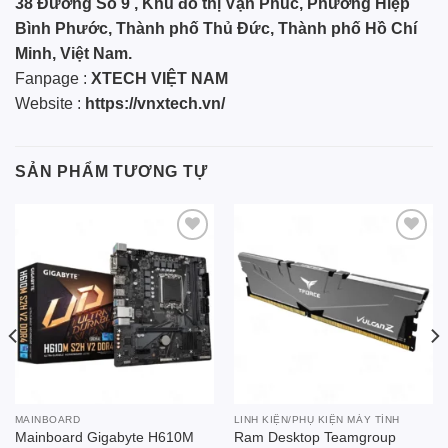
38 Đường Số 9 , Khu đô thị Vạn Phúc, Phường Hiệp
Bình Phước, Thành phố Thủ Đức, Thành phố Hồ Chí
Minh, Việt Nam.
Fanpage :
XTECH VIỆT NAM
Website :
https://vnxtech.vn/
SẢN PHẨM TƯƠNG TỰ
Add to
Add to
wishlist
wishlist
MAINBOARD
LINH KIỆN/PHỤ KIỆN MÁY TÍNH
Mainboard Gigabyte H610M
Ram Desktop Teamgroup