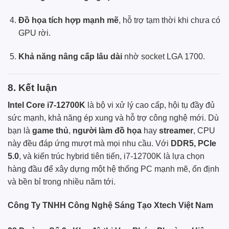
Đồ họa tích hợp mạnh mẽ
, hỗ trợ tạm thời khi chưa có
GPU rời.
Khả năng nâng cấp lâu dài
nhờ socket LGA 1700.
8. Kết luận
Intel Core i7-12700K
là bộ vi xử lý cao cấp, hội tụ đầy đủ
sức mạnh, khả năng ép xung và hỗ trợ công nghệ mới. Dù
bạn là
game thủ
,
người làm đồ họa
hay
streamer
, CPU
này đều đáp ứng mượt mà mọi nhu cầu. Với
DDR5, PCIe
5.0
, và kiến trúc hybrid tiên tiến, i7-12700K là lựa chọn
hàng đầu để xây dựng một hệ thống PC mạnh mẽ, ổn định
và bền bỉ trong nhiều năm tới.
Công Ty TNHH Công Nghệ Sáng Tạo Xtech Việt Nam