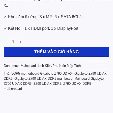
x1
✓ Khe cắm ổ cứng: 3 x M.2, 6 x SATA 6Gb/s
✓ Kết Nối :
1 x HDMI port, 1 x DisplayPort
Mainboard Gigabyte Z790 UD AX DDR5 số lượng
THÊM VÀO GIỎ HÀNG
Danh mục:
Mainboard
,
Linh Kiện/Phụ Kiện Máy Tính
Thẻ:
DDR5 motherboard Gigabyte Z790 UD AX
,
Gigabyte Z790 UD AX
DDR5
,
Gigabyte Z790 UD AX DDR5 mainboard
,
Mainboard Gigabyte
Z790 UD AX DDR5
,
Z790 UD AX DDR5
,
Z790 UD AX DDR5
motherboard