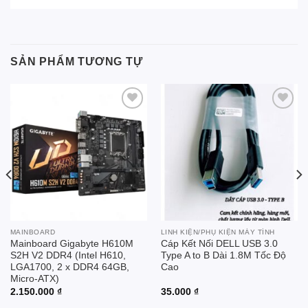
SẢN PHẨM TƯƠNG TỰ
Add to
Add to
wishlist
wishlist
MAINBOARD
LINH KIỆN/PHỤ KIỆN MÁY TÍNH
Mainboard Gigabyte H610M
Cáp Kết Nối DELL USB 3.0
S2H V2 DDR4 (Intel H610,
Type A to B Dài 1.8M Tốc Độ
LGA1700, 2 x DDR4 64GB,
Cao
Micro-ATX)
2.150.000
₫
35.000
₫