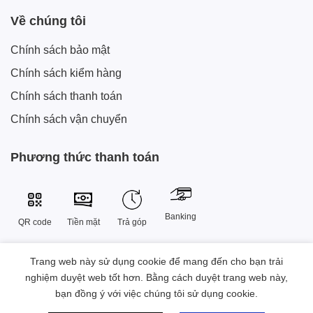
Về chúng tôi
Chính sách bảo mật
Chính sách kiểm hàng
Chính sách thanh toán
Chính sách vận chuyển
Phương thức thanh toán
Banking
QR code
Tiền mặt
Trả góp
Trang web này sử dụng cookie để mang đến cho bạn trải
Công Ty TNHH Công Nghệ Sáng Tạo Xtech Việt Nam
nghiệm duyệt web tốt hơn. Bằng cách duyệt trang web này,
38 Đường Số 9 , Khu đô thị Vạn Phúc, Phường Hiệp Bình, Thành
bạn đồng ý với việc chúng tôi sử dụng cookie.
phố Hồ Chí Minh, Việt Nam.