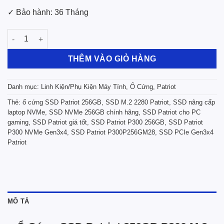
✓ Bảo hành: 36 Tháng
Ổ Cứng SSD Patriot 256GB P300 M.2 2280 NVMe Gen 3x4 - P3
THÊM VÀO GIỎ HÀNG
Danh mục:
Linh Kiện/Phụ Kiện Máy Tính
,
Ổ Cứng
,
Patriot
Thẻ:
ổ cứng SSD Patriot 256GB
,
SSD M.2 2280 Patriot
,
SSD nâng cấp
laptop NVMe
,
SSD NVMe 256GB chính hãng
,
SSD Patriot cho PC
gaming
,
SSD Patriot giá tốt
,
SSD Patriot P300 256GB
,
SSD Patriot
P300 NVMe Gen3x4
,
SSD Patriot P300P256GM28
,
SSD PCIe Gen3x4
Patriot
MÔ TẢ