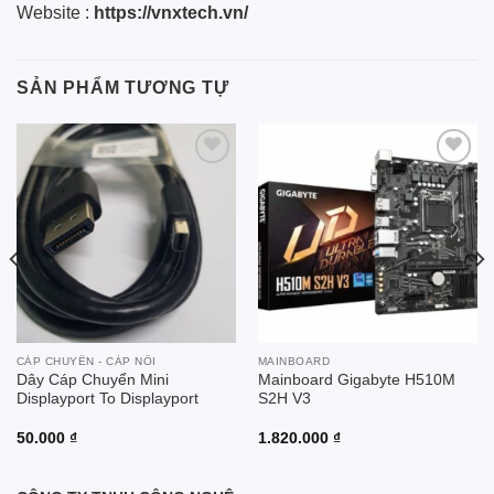
Website :
https://vnxtech.vn/
SẢN PHẨM TƯƠNG TỰ
Add to
Add to
wishlist
wishlist
CÁP CHUYỂN - CÁP NỐI
MAINBOARD
Dây Cáp Chuyển Mini
Mainboard Gigabyte H510M
Displayport To Displayport
S2H V3
50.000
₫
1.820.000
₫