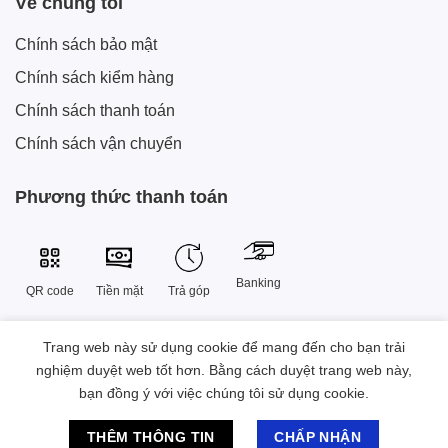
Về chúng tôi
Chính sách bảo mật
Chính sách kiểm hàng
Chính sách thanh toán
Chính sách vận chuyển
Phương thức thanh toán
Banking
QR code
Tiền mặt
Trả góp
Trang web này sử dụng cookie để mang đến cho bạn trải
Công Ty TNHH Công Nghệ Sáng Tạo Xtech Việt Nam
nghiệm duyệt web tốt hơn. Bằng cách duyệt trang web này,
38 Đường Số 9 , Khu đô thị Vạn Phúc, Phường Hiệp Bình, Thành
bạn đồng ý với việc chúng tôi sử dụng cookie.
phố Hồ Chí Minh, Việt Nam.
Chat hỗ trợ
2023 © Bản quyền Sở hữu thuộc Xtech Việt Nam
THÊM THÔNG TIN
CHẤP NHẬN