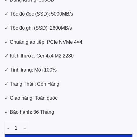
✓ Tốc độ đọc (SSD): 5000MB/s
✓ Tốc độ ghi (SSD): 2600MB/s
✓ Chuẩn giao tiếp: PCIe NVMe 4×4
✓ Kích thước: Gen4x4 M2.2280
✓ Tình trạng: Mới 100%
✓ Trạng Thái : Còn Hàng
✓ Giao hàng: Toàn quốc
✓ Bảo hành: 36 Tháng
SSD Lexar M2 500GB NM710 NVMe PCIe Gen4x4 số lượng