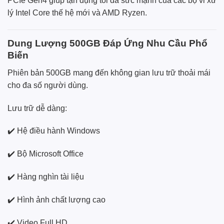
PCIe Gen4 giúp tận dụng tối đa sức mạnh của các bộ vi xử
lý Intel Core thế hệ mới và AMD Ryzen.
Dung Lượng 500GB Đáp Ứng Nhu Cầu Phổ
Biến
Phiên bản 500GB mang đến không gian lưu trữ thoải mái
cho đa số người dùng.
Lưu trữ dễ dàng:
✔️ Hệ điều hành Windows
✔️ Bộ Microsoft Office
✔️ Hàng nghìn tài liệu
✔️ Hình ảnh chất lượng cao
✔️ Video Full HD