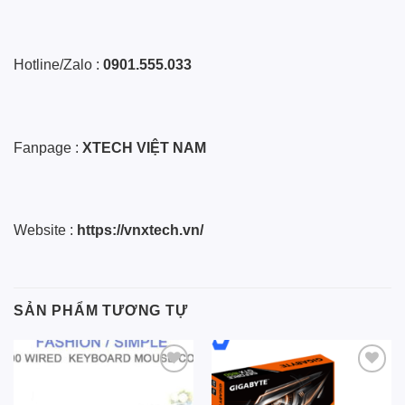
Hotline/Zalo :
0901.555.033
Fanpage :
XTECH VIỆT NAM
Website :
https://vnxtech.vn/
SẢN PHẨM TƯƠNG TỰ
Add to
Add to
wishlist
wishlist