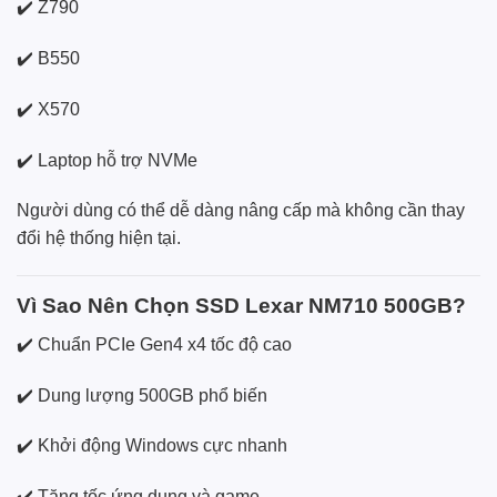
✔️ Z790
✔️ B550
✔️ X570
✔️ Laptop hỗ trợ NVMe
Người dùng có thể dễ dàng nâng cấp mà không cần thay
đổi hệ thống hiện tại.
Vì Sao Nên Chọn SSD Lexar NM710 500GB?
✔️ Chuẩn PCIe Gen4 x4 tốc độ cao
✔️ Dung lượng 500GB phổ biến
✔️ Khởi động Windows cực nhanh
✔️ Tăng tốc ứng dụng và game