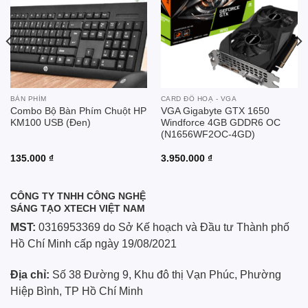
BÀN PHÍM
CARD ĐỒ HOẠ - VGA
Combo Bộ Bàn Phím Chuột HP
VGA Gigabyte GTX 1650
KM100 USB (Đen)
Windforce 4GB GDDR6 OC
(N1656WF2OC-4GD)
135.000
₫
3.950.000
₫
CÔNG TY TNHH CÔNG NGHỆ
SÁNG TẠO XTECH VIỆT NAM
MST:
0316953369 do Sở Kế hoạch và Đầu tư Thành phố
Hồ Chí Minh cấp ngày 19/08/2021
Địa chỉ:
Số 38 Đường 9, Khu đô thị Vạn Phúc, Phường
Hiệp Bình, TP Hồ Chí Minh