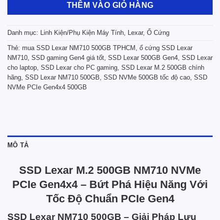
THÊM VÀO GIỎ HÀNG
Danh mục:
Linh Kiện/Phụ Kiện Máy Tính
,
Lexar
,
Ổ Cứng
Thẻ:
mua SSD Lexar NM710 500GB TPHCM
,
ổ cứng SSD Lexar
NM710
,
SSD gaming Gen4 giá tốt
,
SSD Lexar 500GB Gen4
,
SSD Lexar
cho laptop
,
SSD Lexar cho PC gaming
,
SSD Lexar M.2 500GB chính
hãng
,
SSD Lexar NM710 500GB
,
SSD NVMe 500GB tốc độ cao
,
SSD
NVMe PCIe Gen4x4 500GB
MÔ TẢ
SSD Lexar M.2 500GB NM710 NVMe
PCIe Gen4x4 – Bứt Phá Hiệu Năng Với
Tốc Độ Chuẩn PCIe Gen4
SSD Lexar NM710 500GB – Giải Pháp Lưu